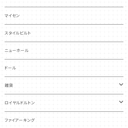
プランタン
FAVORI
マイセン
グレンミスト
CIBON
スタイルビルト
スワンシースプレイ
ニューホール
グレイ社
ドール
グレイリーフ
雑貨
レヴェリー
キーホルダー
ロイヤルドルトン
フローラル
アンティーク・カード
スタッフォードシャードッグ
ファイアーキング