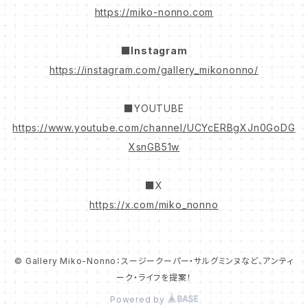
https://miko-nonno.com
■Instagram
https://instagram.com/gallery_mikononno/
■YOUTUBE
https://www.youtube.com/channel/UCYcERBgXJn0GoDG
XsnGB51w
■X
https://x.com/miko_nonno
© Gallery Miko-Nonno：スージークーパー・サルグミンヌなど、アンティ
ーク・ライフを提案！
Powered by