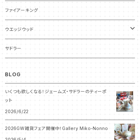
フローラル
アンティーク・カード
スタッフォードシャードッグ
ファイアーキング
フレグランス
アクセサリー
ウエッジウッド
シーアネモネ
ジャスパー
サドラー
マリーゴールド
BLOG
コーンポピー
いくつも欲しくなる！ジェームズ・サドラーのティーポ
ット
エンドン
2026/6/22
ウエディングリング
2026GW雑貨フェア開催中！Gallery Miko-Nonno
2026/5/4