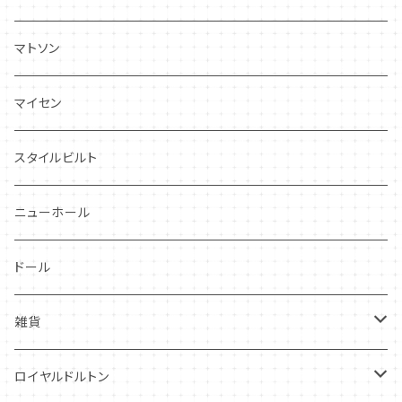
ドレスデンスプレイ
ニーナローサ
マトソン
プランタン
FAVORI
マイセン
グレンミスト
CIBON
スタイルビルト
スワンシースプレイ
ニューホール
グレイ社
ドール
グレイリーフ
雑貨
レヴェリー
キーホルダー
ロイヤルドルトン