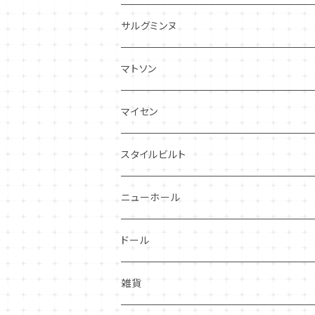
パトリシアローズ
サルグミンヌ
ドレスデンスプレイ
ニーナローサ
マトソン
プランタン
FAVORI
マイセン
グレンミスト
CIBON
スタイルビルト
スワンシースプレイ
ニューホール
グレイ社
ドール
グレイリーフ
雑貨