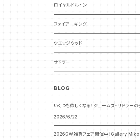
レヴェリー
キーホルダー
ロイヤルドルトン
フローラル
アンティーク・カード
スタッフォードシャードッグ
ファイアーキング
フレグランス
アクセサリー
ウエッジウッド
シーアネモネ
ジャスパー
サドラー
マリーゴールド
BLOG
コーンポピー
いくつも欲しくなる！ジェームズ・サドラーの
2026/6/22
エンドン
2026GW雑貨フェア開催中！Gallery Miko
ウエディングリング