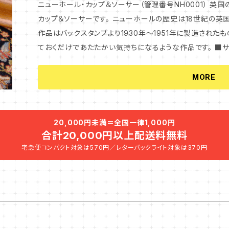
ニューホール・カップ＆ソーサー（管理番号NH0001） 英国の名窯ニューホール(Newhall)のデミタス・
カップ＆ソーサーです。 ニューホールの歴史は18世紀の英国スタフォードシャーにさかのぼります。 この
作品はバックスタンプより1930年～1951年に製造された
ておくだけであたたかい気持ちになるような作品です。 ■サイズ カップ ：直径7.0cm 高さ6.5cm ソ
ーサー：直径12.5cm ■状態 ヒビ・割れ・カケはありません。 100年近く前のアンティークとしては良
い状態です。 カップ ：全体的にクリアなかんにゅうが入って
MORE
ーサー：かんにゅうはなく良い状態です。 ※アンティーク品のため小キズやクスミ、汚れはございます。 ア
ンティークにご理解のある方のお買い上げをお待ちしており
れていません。
20,000円未満＝全国一律1,000円
合計20,000円以上配送料無料
宅急便コンパクト対象は570円／レターパックライト対象は370円