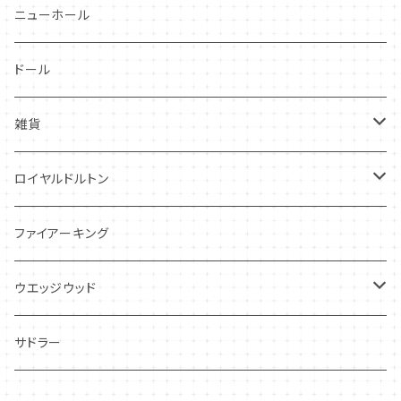
スワンシースプレイ
ニューホール
グレイ社
ドール
グレイリーフ
雑貨
レヴェリー
キーホルダー
ロイヤルドルトン
フローラル
アンティーク・カード
スタッフォードシャードッグ
ファイアーキング
フレグランス
アクセサリー
ウエッジウッド
シーアネモネ
ジャスパー
サドラー
マリーゴールド