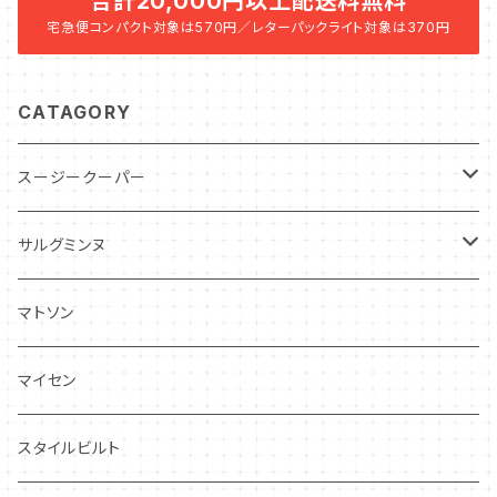
合計20,000円以上配送料無料
宅急便コンパクト対象は570円／レターパックライト対象は370円
CATAGORY
スージークーパー
パトリシアローズ
サルグミンヌ
ドレスデンスプレイ
ニーナローサ
マトソン
プランタン
FAVORI
マイセン
グレンミスト
CIBON
スタイルビルト