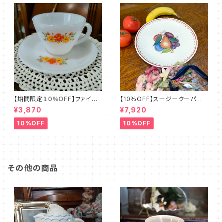
【期間限定１０％OFF】ファイア
【10％OFF】スージークーパー・
ーキング・フラワー・カップ＆ソー
フルーツモチーフ・プレート（スパ
¥3,870
¥7,920
サー（FKFW0001）
イラル）SCFM0029
10%OFF
10%OFF
その他の商品