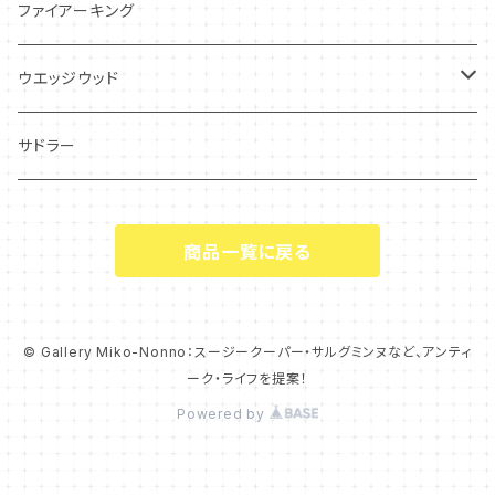
フローラル
アンティーク・カード
スタッフォードシャードッグ
ファイアーキング
フレグランス
アクセサリー
ウエッジウッド
シーアネモネ
ジャスパー
サドラー
マリーゴールド
商品一覧に戻る
コーンポピー
エンドン
© Gallery Miko-Nonno：スージークーパー・サルグミンヌなど、アンティ
ーク・ライフを提案！
ウエディングリング
Powered by
チャッツワース