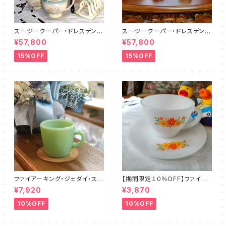
スージークーパー・ドレスデンス
スージークーパー・ドレスデンス
プレイ・ティーフォーツー・セット
プレイ・フルセット（ピンク）SCD
¥57,800
¥57,800
PLUS（SCDR6001）
R9003
15%OFF
15%OFF
ファイアーキング・ジェダイ・スト
【期間限定１０％OFF】ファイア
レートマグカップ（FKJD0006）
ーキング・フラワー・カップ＆ソー
¥7,920
¥3,870
サー（FKFW0002）
10%OFF
10%OFF