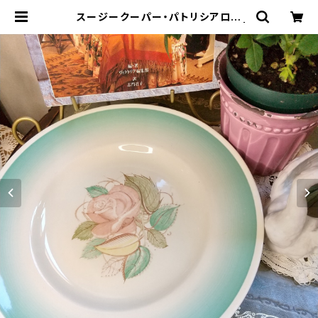
スージークーパー・パトリシアロー
ズ・プレート（グリーン）SCPA1101 |
Gallery Miko-Nonno：スージーク
ーパー・サルグミンヌなど、アンティー
ク・ライフを提案！