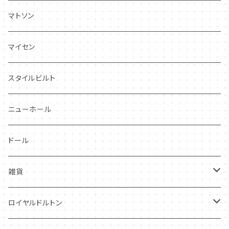
ドレスデンスプレイ
ニーナローサ
マトソン
プランタン
FAVORI
マイセン
グレンミスト
CIBON
スタイルビルト
スワンシースプレイ
ニューホール
グレイ社
ドール
グレイリーフ
雑貨
レヴェリー
キーホルダー
ロイヤルドルトン