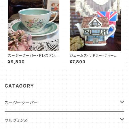
スージークーパー・ドレスデンス
ジェームズ・サドラー・ティーポッ
プレイ・C&S（グリーン）SCDR0
ト／チューダーハウス（JS000
¥9,800
¥7,800
056
6）
CATAGORY
スージークーパー
パトリシアローズ
サルグミンヌ