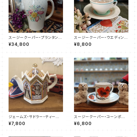
スージークーパー・プランタン・
スージークーパー・ウエディング
ポット（ブルー・19センチ）SCPR
リング・C&S（SCWR0073）
¥34,800
¥8,800
0018
ジェームズ・サドラー・ティーポッ
スージークーパー・コーンポピ
ト／ヘンリーⅧ（JS0008）
ー・カップ＆ソーサー（SCCP01
¥7,800
¥6,800
08）