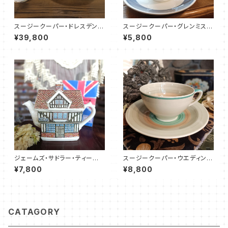
スージークーパー・ドレスデンス
スージークーパー・グレンミス
プレイ・ティーポット（ピンク）SC
ト・カップ＆ソーサー（SCGM01
¥39,800
¥5,800
DR0096
01）
ジェームズ・サドラー・ティーポッ
スージークーパー・ウエディング
ト／チューダーハウス（JS000
リング・C&S（SCWR0071）
¥7,800
¥8,800
6）
CATAGORY