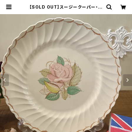
【SOLD OUT】スージークーパー・パ
トリシアローズ・プレート（リボン＆ス
パイラル）SCPA0090 | Gallery
Miko-Nonno：スージークーパー・
サルグミンヌなど、アンティーク・ライ
フを提案！