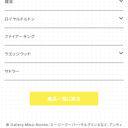
グレイリーフ
雑貨
レヴェリー
キーホルダー
ロイヤルドルトン
フローラル
アンティーク・カード
スタッフォードシャードッグ
ファイアーキング
フレグランス
アクセサリー
ウエッジウッド
シーアネモネ
ジャスパー
サドラー
マリーゴールド
商品一覧に戻る
コーンポピー
エンドン
© Gallery Miko-Nonno：スージークーパー・サルグミンヌなど、アンティ