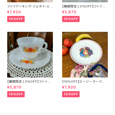
ファイアーキング・ジェダイ・スト
【期間限定１０％OFF】ファイア
レートマグカップ（FKJD0006）
ーキング・フラワー・カップ＆ソー
¥7,920
¥3,870
サー（FKFW0002）
10%OFF
10%OFF
【期間限定１０％OFF】ファイア
【10％OFF】スージークーパー・
ーキング・フラワー・カップ＆ソー
フルーツモチーフ・プレート（スパ
¥3,870
¥7,920
サー（FKFW0001）
イラル）SCFM0029
10%OFF
10%OFF