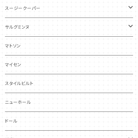
スージークーパー
パトリシアローズ
サルグミンヌ
ドレスデンスプレイ
ニーナローサ
マトソン
プランタン
FAVORI
マイセン
グレンミスト
CIBON
スタイルビルト
スワンシースプレイ
ニューホール
グレイ社
ドール