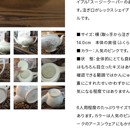
イブル「スージークーパーの
す。注ぎ口がレックスシェイ
ルです。
■サイズ：横（取っ手から注ぎ
14.0cm 本体の直径（ふくら
■カラー：人気のピンクです。
■状 態：全体的にとても良
はもちろん目立ったキズはあ
確認できる範囲ではかんにゅ
蓋にこすれたせいかわずかに
気になる程度ではありません（
6人用程度のたっぷりサイズ
あります。カラーは人気のピン
ークのアースンウェアにもか