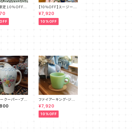
限定１０％OFF】
【10％OFF】スージーク
アーキング・フラ
ーパー・フルーツモチー
70
¥7,920
カップ＆ソーサー
フ・プレート（スパイラ
W0001）
ル）SCFM0029
OFF
10%OFF
ークーパー・プラ
ファイアーキング・ジェ
・ポット（ブルー・1
ダイ・ストレートマグカッ
,800
¥7,920
）SCPR0018
プ（FKJD0006）
10%OFF