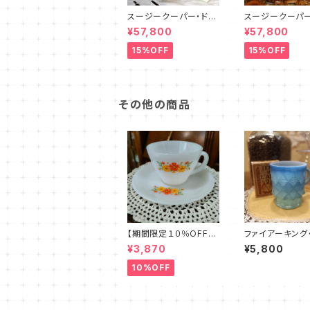
スージークーパー・ドレ
スージークーパー
スデンスプレイ・ティー
スデンスプレイ・
¥57,800
¥57,800
フォーツー・セット PLU
ット（ピンク）SCD
S（SCDR6001）
3
15%OFF
15%OFF
その他の商品
【期間限定１０％OFF】
ファイアーキング
ファイアーキング・フラ
バリー・マグカッ
¥3,870
¥5,800
ワー・カップ＆ソーサー
ー（FKKB0015）
（FKFW0001）
10%OFF