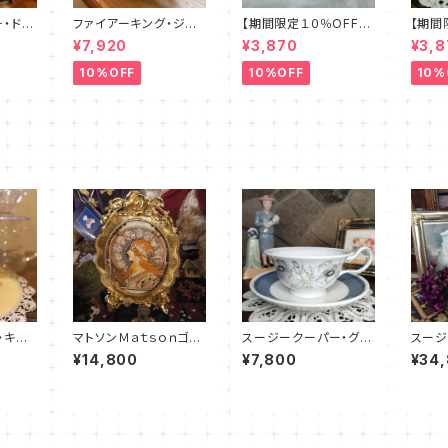
・ドレ
ファイアーキング・ジェ
【期間限定１０％OFF】
【期間
フルセ
ダイ・ストレートマグカッ
ファイアーキング・フラ
ファイ
¥7,920
¥3,870
¥3,8
R900
プ（FKJD0006）
ワー・カップ＆ソーサー
ワー・
（FKFW0002）
（FKF
10%OFF
10%OFF
10%
・キン
マトソンＭａｔｓｏｎゴー
スージークーパー・グレ
スージ
プ・ブル
ルド・フォトスタンド（M
ンミスト・ピオニー・カッ
ンタン
¥14,800
¥7,800
¥34
T0023）
プ＆ソーサー（SCGM0
9センチ
050）