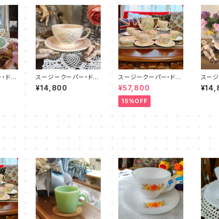
・ドレ
スージークーパー・ドレ
スージークーパー・ドレ
スージ
C&S
スデンスプレイ・C&S
スデンスプレイ・フルセ
スデン
¥14,800
¥57,800
¥14,
0057
（ピンク）SCDR0052
ット（ピンク）SCDR900
（ピンク
3
15%OFF