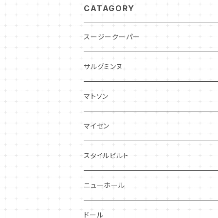
CATAGORY
スージークーパー
パトリシアローズ
サルグミンヌ
ドレスデンスプレイ
ニーナローサ
マトソン
プランタン
FAVORI
マイセン
グレンミスト
CIBON
スタイルビルト
スワンシースプレイ
ニューホール
グレイ社
ドール