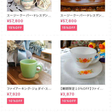
スージークーパー・ドレスデンス
スージークーパー・ドレスデンス
プレイ・ティーフォーツー・セット
プレイ・フルセット（ピンク）SCD
¥57,800
¥57,800
PLUS（SCDR6001）
R9003
15%OFF
15%OFF
ファイアーキング・ジェダイ・スト
【期間限定１０％OFF】ファイア
レートマグカップ（FKJD0006）
ーキング・フラワー・カップ＆ソー
¥7,920
¥3,870
サー（FKFW0002）
10%OFF
10%OFF