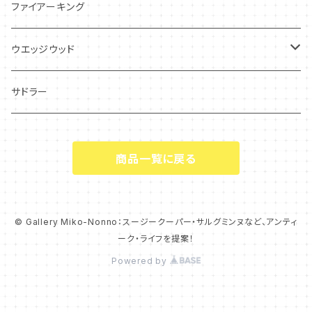
フローラル
アンティーク・カード
スタッフォードシャードッグ
ファイアーキング
フレグランス
アクセサリー
ウエッジウッド
シーアネモネ
ジャスパー
サドラー
マリーゴールド
商品一覧に戻る
コーンポピー
エンドン
© Gallery Miko-Nonno：スージークーパー・サルグミンヌなど、アンティ
ーク・ライフを提案！
ウエディングリング
Powered by
チャッツワース