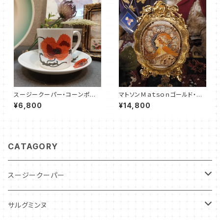
スージークーパー・コーンポピ
マトソンＭａｔｓｏｎゴールド・フ
ー・カップ＆ソーサー（SCCP01
ォトスタンド（MT0023）
¥6,800
¥14,800
09）
CATAGORY
スージークーパー
パトリシアローズ
サルグミンヌ