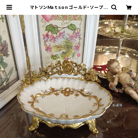
マトソンＭａｔｓｏｎゴールド・ソープデ
ィッシュ（MT0025） | Gallery Mik
o-Nonno：スージークーパー・サル
グミンヌなど、アンティーク・ライフを
提案！