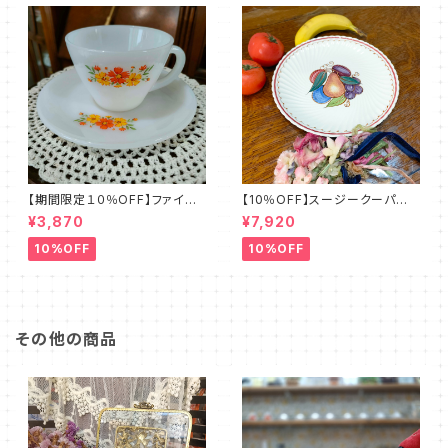
【期間限定１０％OFF】ファイア
【10％OFF】スージークーパー・
ーキング・フラワー・カップ＆ソー
フルーツモチーフ・プレート（スパ
¥3,870
¥7,920
サー（FKFW0001）
イラル）SCFM0029
10%OFF
10%OFF
その他の商品