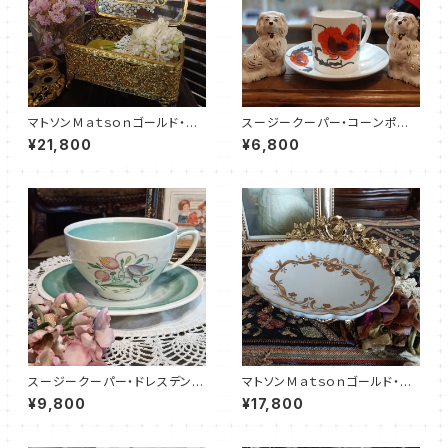
マトソンＭａｔｓｏｎゴールド・ジ
スージークーパー・コーンポピ
ュエリーボックス（MTJB002
ー・カップ＆ソーサー（SCCP01
¥21,800
¥6,800
6）
08）
スージークーパー・ドレスデンス
マトソンＭａｔｓｏｎゴールド・ソ
プレイ・C&S（グリーン）SCDR0
ープディッシュ（MT0022）
¥9,800
¥17,800
056