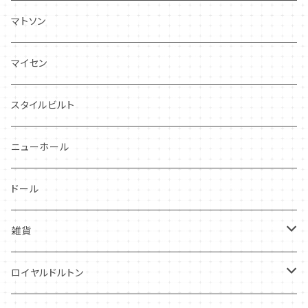
ドレスデンスプレイ
ニーナローサ
マトソン
プランタン
FAVORI
マイセン
グレンミスト
CIBON
スタイルビルト
スワンシースプレイ
ニューホール
グレイ社
ドール
グレイリーフ
雑貨
レヴェリー
キーホルダー
ロイヤルドルトン