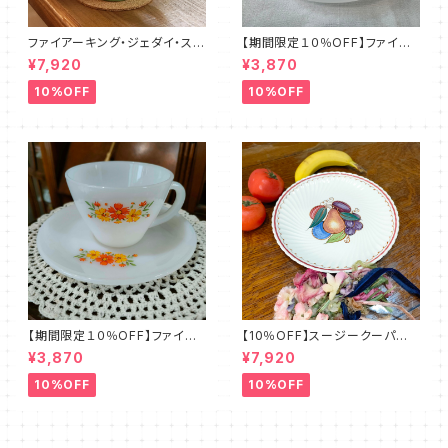
ファイアーキング・ジェダイ・スト
【期間限定１０％OFF】ファイア
レートマグカップ（FKJD0006）
ーキング・フラワー・カップ＆ソー
¥7,920
¥3,870
サー（FKFW0002）
10%OFF
10%OFF
【期間限定１０％OFF】ファイア
【10％OFF】スージークーパー・
ーキング・フラワー・カップ＆ソー
フルーツモチーフ・プレート（スパ
¥3,870
¥7,920
サー（FKFW0001）
イラル）SCFM0029
10%OFF
10%OFF