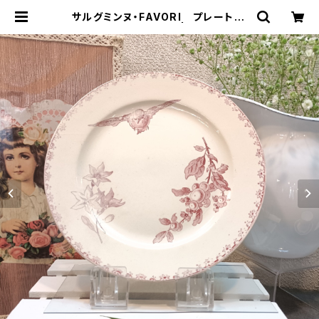
サルグミンヌ・FAVORI プレート（2
0.0cm）SRFV0025 | Gallery Mi
ko-Nonno：スージークーパー・サル
グミンヌなど、アンティーク・ライフを
提案！