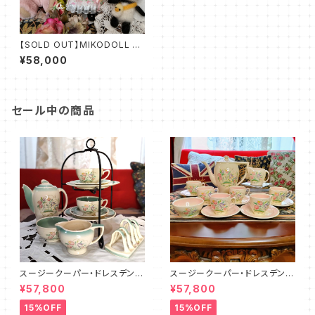
【SOLD OUT】MIKODOLL オ
リジナルビスクドール 23cm（M
¥58,000
Ｄ0002）
セール中の商品
スージークーパー・ドレスデンス
スージークーパー・ドレスデンス
プレイ・ティーフォーツー・セット
プレイ・フルセット（ピンク）SCD
¥57,800
¥57,800
PLUS（SCDR6001）
R9003
15%OFF
15%OFF