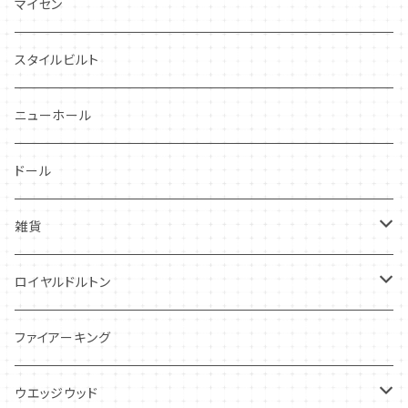
プランタン
FAVORI
マイセン
グレンミスト
CIBON
スタイルビルト
スワンシースプレイ
ニューホール
グレイ社
ドール
グレイリーフ
雑貨
レヴェリー
キーホルダー
ロイヤルドルトン
フローラル
アンティーク・カード
スタッフォードシャードッグ
ファイアーキング
フレグランス
アクセサリー
ウエッジウッド