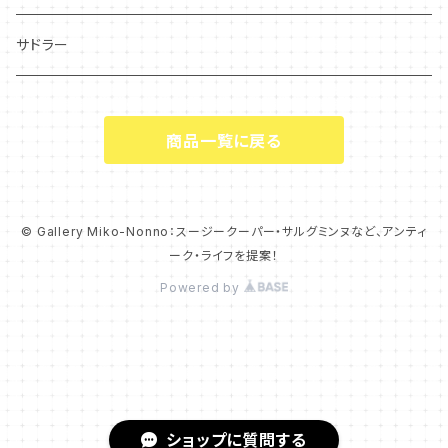
シーアネモネ
ジャスパー
サドラー
マリーゴールド
商品一覧に戻る
コーンポピー
エンドン
© Gallery Miko-Nonno：スージークーパー・サルグミンヌなど、アンティ
ーク・ライフを提案！
ウエディングリング
Powered by
チャッツワース
クリスマスローズ
ショップに質問する