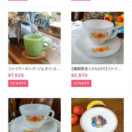
ファイアーキング・ジェダイ・スト
【期間限定１０％OFF】ファイア
レートマグカップ（FKJD0006）
ーキング・フラワー・カップ＆ソー
¥7,920
¥3,870
サー（FKFW0002）
10%OFF
10%OFF