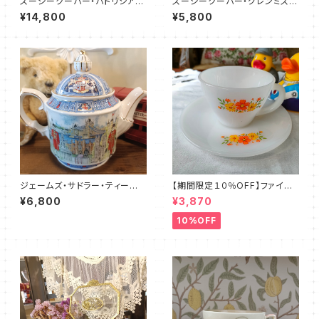
スージークーパー・パトリシアロ
スージークーパー・グレンミス
ーズ・プレート（リボン＆スパイラ
ト・カップ＆ソーサー（SCGM01
¥14,800
¥5,800
ル）SCPA0091
01）
ジェームズ・サドラー・ティーポッ
【期間限定１０％OFF】ファイア
ト／LONDON（JS0004）
ーキング・フラワー・カップ＆ソー
¥6,800
¥3,870
サー（FKFW0002）
10%OFF