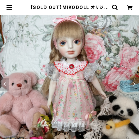
【SOLD OUT】MIKODOLL オリジナ
ルビスクドール 23cm（MＤ0002）
| Gallery Miko-Nonno：スージー
クーパー・サルグミンヌなど、アンティ
ーク・ライフを提案！