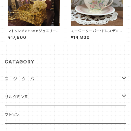
マトソンＭａｔｓｏｎジュエリーボ
スージークーパー・ドレスデンス
ックス（MT0024）
プレイ・C&S（ピンク）SCDR00
¥17,800
¥14,800
86
CATAGORY
スージークーパー
パトリシアローズ
サルグミンヌ
ドレスデンスプレイ
ニーナローサ
マトソン