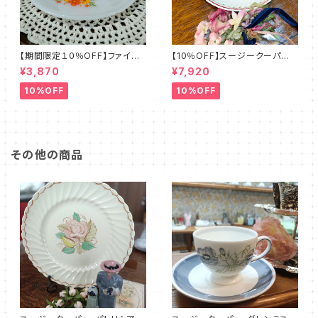
【期間限定１０％OFF】ファイア
【10％OFF】スージークーパー・
ーキング・フラワー・カップ＆ソー
フルーツモチーフ・プレート（スパ
¥3,870
¥7,920
サー（FKFW0001）
イラル）SCFM0029
10%OFF
10%OFF
その他の商品