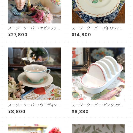
スージークーパー・ケビンフラン
スージークーパー・パトリシアロ
シス社・フィギュア（SCFG000
ーズ・プレート（リボン）SCPA0
¥27,800
¥14,800
6）
020
スージークーパー・ウエディング
スージークーパー・ピンクファー
リング・C&S（SCWR0073）
ン・トーストラック（SCTR000
¥8,800
¥6,380
2）