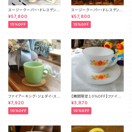
スージークーパー・ドレスデンス
スージークーパー・ドレスデンス
プレイ・ティーフォーツー・セット
プレイ・フルセット（ピンク）SCD
¥57,800
¥57,800
PLUS（SCDR6001）
R9003
15%OFF
15%OFF
ファイアーキング・ジェダイ・スト
【期間限定１０％OFF】ファイア
レートマグカップ（FKJD0006）
ーキング・フラワー・カップ＆ソー
¥7,920
¥3,870
サー（FKFW0002）
10%OFF
10%OFF