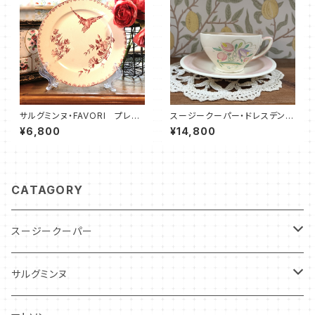
サルグミンヌ・FAVORI プレー
スージークーパー・ドレスデンス
ト（20.0cm）SRFV0021
プレイ・C&S（ピンク）SCDR00
¥6,800
¥14,800
86
CATAGORY
スージークーパー
パトリシアローズ
サルグミンヌ