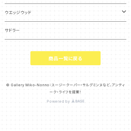
フレグランス
アクセサリー
ウエッジウッド
シーアネモネ
ジャスパー
サドラー
マリーゴールド
商品一覧に戻る
コーンポピー
エンドン
© Gallery Miko-Nonno：スージークーパー・サルグミンヌなど、アンティ
ーク・ライフを提案！
ウエディングリング
Powered by
チャッツワース