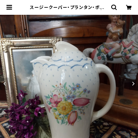
スージークーパー・プランタン・ポット
（ブルー・19センチ）SCPR0018 | G
allery Miko-Nonno：スージークー
パー・サルグミンヌなど、アンティー
ク・ライフを提案！