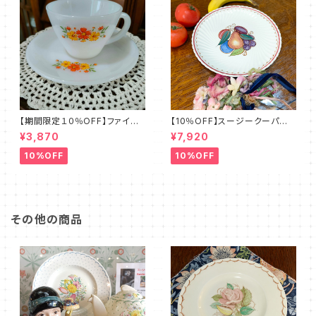
【期間限定１０％OFF】ファイア
【10％OFF】スージークーパー・
ーキング・フラワー・カップ＆ソー
フルーツモチーフ・プレート（スパ
¥3,870
¥7,920
サー（FKFW0001）
イラル）SCFM0029
10%OFF
10%OFF
その他の商品