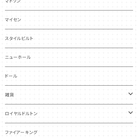
ドレスデンスプレイ
ニーナローサ
マトソン
プランタン
FAVORI
マイセン
グレンミスト
CIBON
スタイルビルト
スワンシースプレイ
ニューホール
グレイ社
ドール
グレイリーフ
雑貨
レヴェリー
キーホルダー
ロイヤルドルトン
フローラル
アンティーク・カード
スタッフォードシャードッグ
ファイアーキング