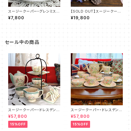
スージークーパー・グレンミス
【SOLD OUT】スージークーパ
ト・ピオニー・カップ＆ソーサー
ー・グレンミスト・コーヒーセット
¥7,800
¥19,800
（SCGM0050）
（SCGM1201）
セール中の商品
スージークーパー・ドレスデンス
スージークーパー・ドレスデンス
プレイ・ティーフォーツー・セット
プレイ・フルセット（ピンク）SCD
¥57,800
¥57,800
PLUS（SCDR6001）
R9003
15%OFF
15%OFF