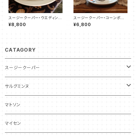
スージークーパー・ウエディング
スージークーパー・コーンポピ
リング・C&S（SCWR0071）
ー・カップ＆ソーサー（SCCP01
¥8,800
¥6,800
08）
CATAGORY
スージークーパー
パトリシアローズ
サルグミンヌ
ドレスデンスプレイ
ニーナローサ
マトソン
プランタン
FAVORI
マイセン