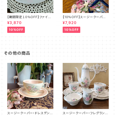
【期間限定１０％OFF】ファイア
【10％OFF】スージークーパー・
ーキング・フラワー・カップ＆ソー
フルーツモチーフ・プレート（スパ
¥3,870
¥7,920
サー（FKFW0001）
イラル）SCFM0029
10%OFF
10%OFF
その他の商品
スージークーパー・ドレスデンス
スージークーパー・フレグラン