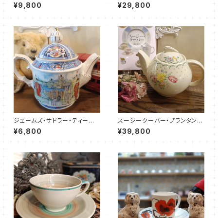
プレイ・C&S（ピンク）SCDR00
ス・T４２セット（SCFR1604）
¥9,800
¥29,800
53
ジェームズ・サドラー・ティーポッ
スージークーパー・プランタン・
ト／LONDON（JS0004）
ポット（グリーン・ケストレルシェ
¥6,800
¥39,800
イプ）SCPR0018