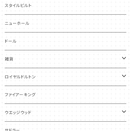
グレンミスト
CIBON
スタイルビルト
スワンシースプレイ
ニューホール
グレイ社
ドール
グレイリーフ
雑貨
レヴェリー
キーホルダー
ロイヤルドルトン
フローラル
アンティーク・カード
スタッフォードシャードッグ
ファイアーキング
フレグランス
アクセサリー
ウエッジウッド
シーアネモネ
ジャスパー
サドラー