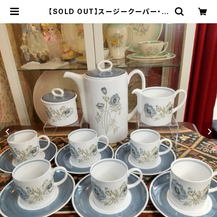
【SOLD OUT】スージークーパー・グ
レンミスト・コーヒーセット（SCGM1
205） | Gallery Miko-Nonno：ス
ージークーパー・サルグミンヌなど、ア
ンティーク・ライフを提案！