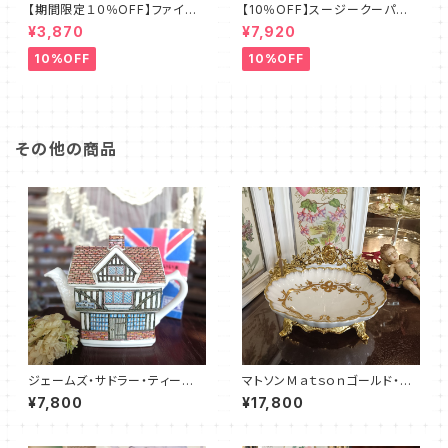
【期間限定１０％OFF】ファイア
【10％OFF】スージークーパー・
ーキング・フラワー・カップ＆ソー
フルーツモチーフ・プレート（スパ
¥3,870
¥7,920
サー（FKFW0001）
イラル）SCFM0029
10%OFF
10%OFF
その他の商品
ジェームズ・サドラー・ティーポッ
マトソンＭａｔｓｏｎゴールド・ソ
ト／チューダーハウス（JS000
ープディッシュ（MT0025）
¥7,800
¥17,800
6）