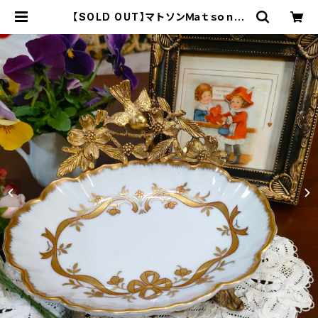
【SOLD OUT】マトソンＭａｔｓｏｎゴ
ールド・ソープディッシュ（MT0016）
| Gallery Miko-Nonno：スージー
クーパー・サルグミンヌなど、アンティ
ーク・ライフを提案！