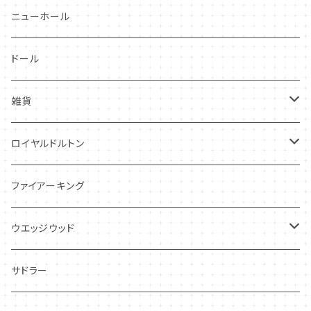
スワンシースプレイ
ニューホール
グレイ社
ドール
グレイリーフ
雑貨
レヴェリー
キーホルダー
ロイヤルドルトン
フローラル
アンティーク・カード
スタッフォードシャードッグ
ファイアーキング
フレグランス
アクセサリー
ウエッジウッド
シーアネモネ
ジャスパー
サドラー