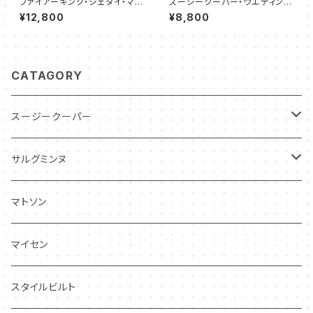
ファイアーキング・ジェダイ・マグ
スージークーパー・ウエディング
カップ（FKJD0003）
リング・C&S（SCWR0073）
¥12,800
¥8,800
CATAGORY
スージークーパー
パトリシアローズ
サルグミンヌ
ドレスデンスプレイ
ニーナローサ
マトソン
プランタン
FAVORI
マイセン
グレンミスト
CIBON
スタイルビルト