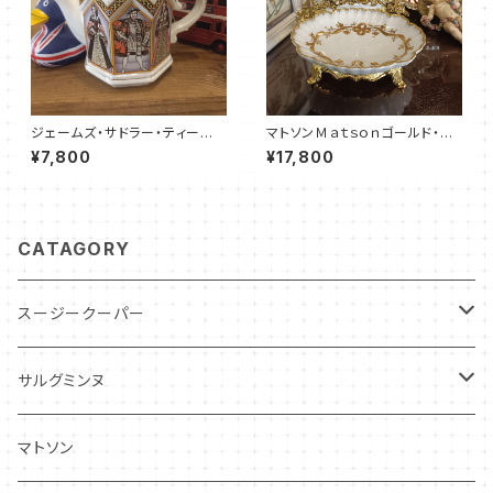
ジェームズ・サドラー・ティーポッ
マトソンＭａｔｓｏｎゴールド・ソ
ト／ヘンリーⅧ（JS0008）
ープディッシュ（MT0025）
¥7,800
¥17,800
CATAGORY
スージークーパー
パトリシアローズ
サルグミンヌ
ドレスデンスプレイ
ニーナローサ
マトソン