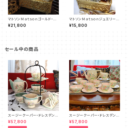
マトソンＭａｔｓｏｎゴールド・ジ
マトソンＭａｔｓｏｎジュエリーボ
ュエリーボックス（MTJB002
ックス（MT0021）
¥21,800
¥15,800
6）
セール中の商品
スージークーパー・ドレスデンス
スージークーパー・ドレスデンス
プレイ・ティーフォーツー・セット
プレイ・フルセット（ピンク）SCD
¥57,800
¥57,800
PLUS（SCDR6001）
R9003