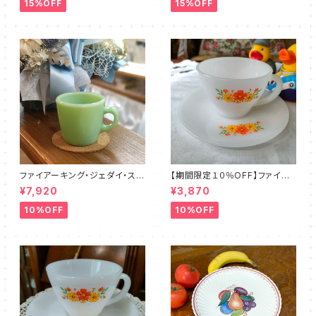
15%OFF
15%OFF
ファイアーキング・ジェダイ・スト
【期間限定１０％OFF】ファイア
レートマグカップ（FKJD0006）
ーキング・フラワー・カップ＆ソー
¥7,920
¥3,870
サー（FKFW0002）
10%OFF
10%OFF