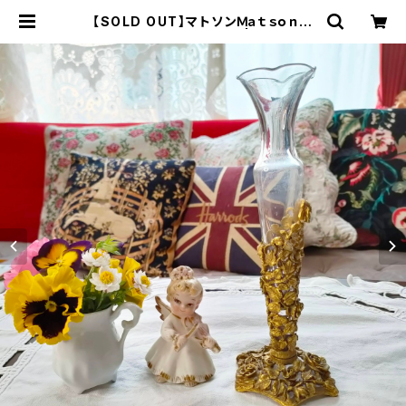
【SOLD OUT】マトソンＭａｔｓｏｎゴ
ールド花瓶（MT0013） | Gallery
Miko-Nonno：スージークーパー・
サルグミンヌなど、アンティーク・ライ
フを提案！