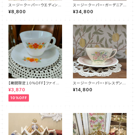
スージークーパー・ウエディング
スージークーパー・ガーデニア・
リング・C&S（SCWR0073）
フルセット（SCDR9004）
¥8,800
¥34,800
【期間限定１０％OFF】ファイア
スージークーパー・ドレスデンス
ーキング・フラワー・カップ＆ソー
プレイ・C&S（ピンク）SCDR00
¥3,870
¥14,800
サー（FKFW0001）
86
10%OFF