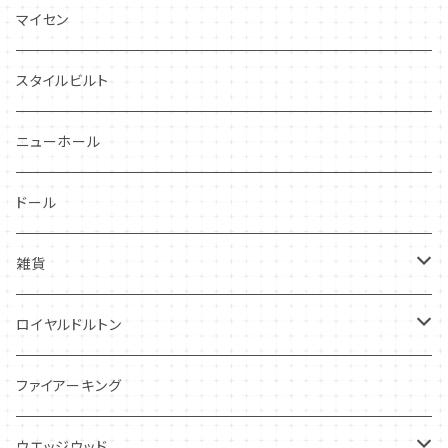
プランタン
FAVORI
マイセン
グレンミスト
CIBON
スタイルビルト
スワンシースプレイ
ニューホール
グレイ社
ドール
グレイリーフ
雑貨
レヴェリー
キーホルダー
ロイヤルドルトン
フローラル
アンティーク・カード
スタッフォードシャードッグ
ファイアーキング
フレグランス
アクセサリー
ウエッジウッド