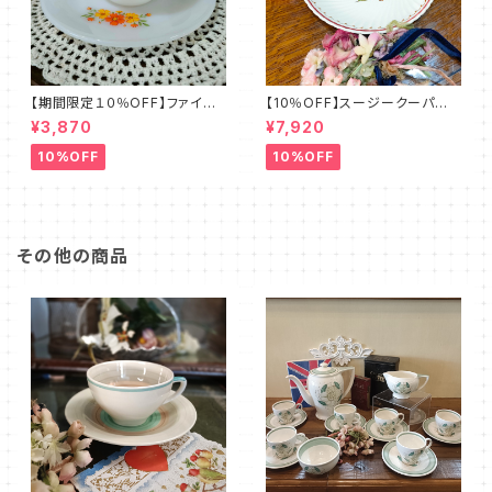
【期間限定１０％OFF】ファイア
【10％OFF】スージークーパー・
ーキング・フラワー・カップ＆ソー
フルーツモチーフ・プレート（スパ
¥3,870
¥7,920
サー（FKFW0001）
イラル）SCFM0029
10%OFF
10%OFF
その他の商品