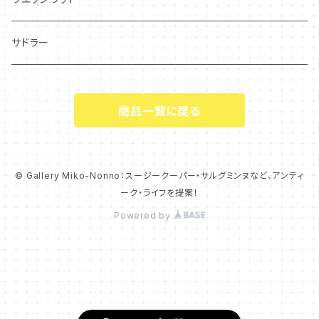
シーアネモネ
ジャスパー
サドラー
マリーゴールド
商品一覧に戻る
コーンポピー
エンドン
© Gallery Miko-Nonno：スージークーパー・サルグミンヌなど、アンティ
ーク・ライフを提案！
ウエディングリング
Powered by
チャッツワース
クリスマスローズ