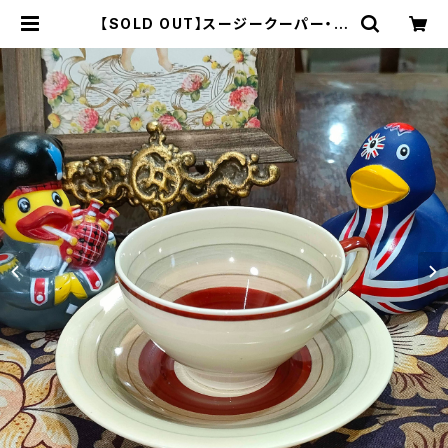
【SOLD OUT】スージークーパー・ウ
エディングリング・C&S（SCWR003
8） | Gallery Miko-Nonno：スー
ジークーパー・サルグミンヌなど、アン
ティーク・ライフを提案！