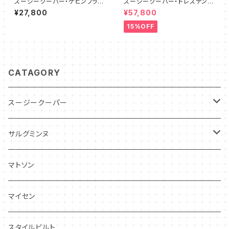
スージークーパー・ケビンフラン
スージークーパー・ドレスデンス
シス社・フィギュア（SCFG000
プレイ・ティーフォーツー・セット
¥27,800
¥57,800
6）
PLUS（SCDR6001）
15%OFF
CATAGORY
スージークーパー
パトリシアローズ
サルグミンヌ
ドレスデンスプレイ
ニーナローサ
マトソン
プランタン
FAVORI
マイセン
グレンミスト
CIBON
スタイルビルト