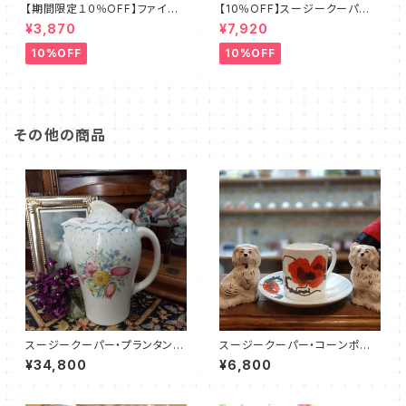
【期間限定１０％OFF】ファイア
【10％OFF】スージークーパー・
ーキング・フラワー・カップ＆ソー
フルーツモチーフ・プレート（スパ
¥3,870
¥7,920
サー（FKFW0001）
イラル）SCFM0029
10%OFF
10%OFF
その他の商品
スージークーパー・プランタン・
スージークーパー・コーンポピ
ポット（ブルー・19センチ）SCPR
ー・カップ＆ソーサー（SCCP01
¥34,800
¥6,800
0018
08）