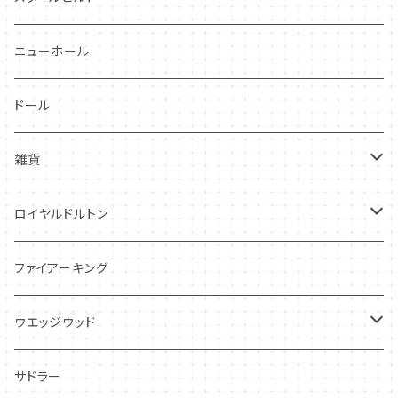
スワンシースプレイ
ニューホール
グレイ社
ドール
グレイリーフ
雑貨
レヴェリー
キーホルダー
ロイヤルドルトン
フローラル
アンティーク・カード
スタッフォードシャードッグ
ファイアーキング
フレグランス
アクセサリー
ウエッジウッド
シーアネモネ
ジャスパー
サドラー