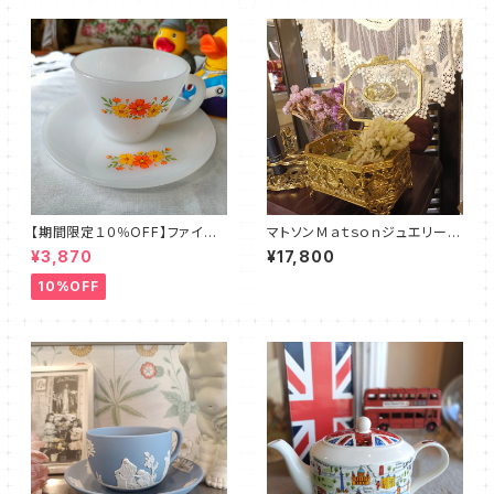
【期間限定１０％OFF】ファイア
マトソンＭａｔｓｏｎジュエリーボ
ーキング・フラワー・カップ＆ソー
ックス（MT0024）
¥3,870
¥17,800
サー（FKFW0002）
10%OFF