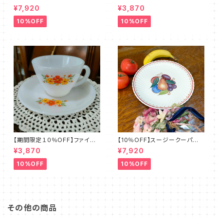
レートマグカップ（FKJD0006）
ーキング・フラワー・カップ＆ソー
¥7,920
¥3,870
サー（FKFW0002）
10%OFF
10%OFF
【期間限定１０％OFF】ファイア
【10％OFF】スージークーパー・
ーキング・フラワー・カップ＆ソー
フルーツモチーフ・プレート（スパ
¥3,870
¥7,920
サー（FKFW0001）
イラル）SCFM0029
10%OFF
10%OFF
その他の商品