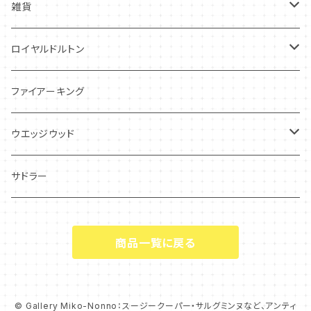
グレイリーフ
雑貨
レヴェリー
キーホルダー
ロイヤルドルトン
フローラル
アンティーク・カード
スタッフォードシャードッグ
ファイアーキング
フレグランス
アクセサリー
ウエッジウッド
シーアネモネ
ジャスパー
サドラー
マリーゴールド
商品一覧に戻る
コーンポピー
エンドン
© Gallery Miko-Nonno：スージークーパー・サルグミンヌなど、アンティ