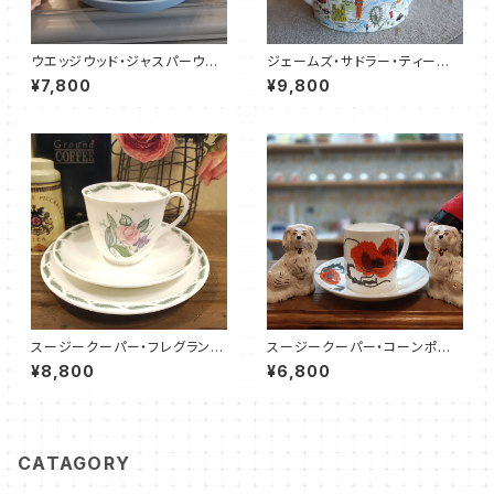
ウエッジウッド・ジャスパーウエ
ジェームズ・サドラー・ティーポッ
ア・カップ＆ソーサー（WWJP00
ト／LONDON MAP（JS000
¥7,800
¥9,800
06）
5）
スージークーパー・フレグラン
スージークーパー・コーンポピ
ス・トリオ（SCFR1603）
ー・カップ＆ソーサー（SCCP01
¥8,800
¥6,800
08）
CATAGORY