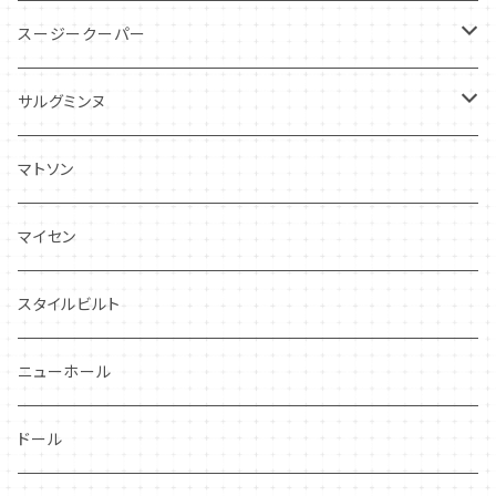
スージークーパー
パトリシアローズ
サルグミンヌ
ドレスデンスプレイ
ニーナローサ
マトソン
プランタン
FAVORI
マイセン
グレンミスト
CIBON
スタイルビルト
スワンシースプレイ
ニューホール
グレイ社
ドール