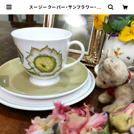
スージークーパー・サンフラワー・トリ
オ（SCSF0042） | Gallery Miko-
Nonno：スージークーパー・サルグミ
ンヌなど、アンティーク・ライフを提案！