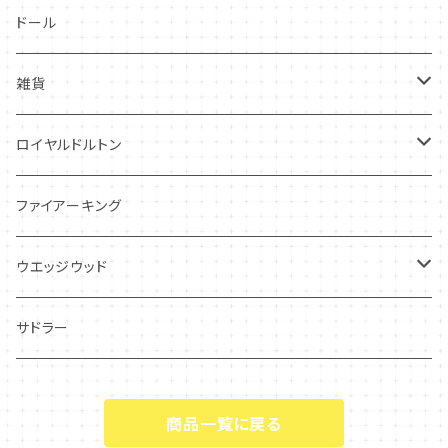
グレイ社
ドール
グレイリーフ
雑貨
レヴェリー
キーホルダー
ロイヤルドルトン
フローラル
アンティーク・カード
スタッフォードシャードッグ
ファイアーキング
フレグランス
アクセサリー
ウエッジウッド
シーアネモネ
ジャスパー
サドラー
マリーゴールド
商品一覧に戻る