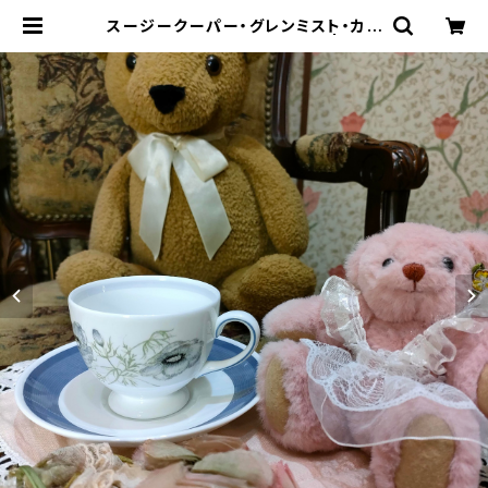
スージークーパー・グレンミスト・カッ
プ＆ソーサー（SCGM0046） | Gall
ery Miko-Nonno：スージークーパ
ー・サルグミンヌなど、アンティーク・ラ
イフを提案！