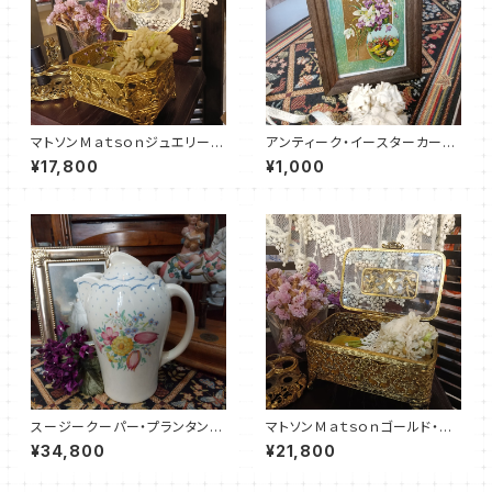
マトソンＭａｔｓｏｎジュエリーボ
アンティーク・イースターカード
ックス（MT0024）
（サービスフレーム付）EC0008
¥17,800
¥1,000
スージークーパー・プランタン・
マトソンＭａｔｓｏｎゴールド・ジ
ポット（ブルー・19センチ）SCPR
ュエリーボックス（MTJB002
¥34,800
¥21,800
0018
6）