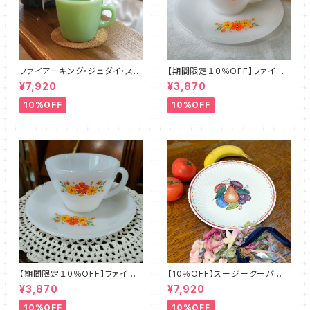
ファイアーキング・ジェダイ・スト
【期間限定１０％OFF】ファイア
レートマグカップ（FKJD0006）
ーキング・フラワー・カップ＆ソー
¥7,920
¥3,870
サー（FKFW0002）
10%OFF
10%OFF
【期間限定１０％OFF】ファイア
【10％OFF】スージークーパー・
ーキング・フラワー・カップ＆ソー
フルーツモチーフ・プレート（スパ
¥3,870
¥7,920
サー（FKFW0001）
イラル）SCFM0029
10%OFF
10%OFF