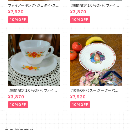
ファイアーキング・ジェダイ・スト
【期間限定１０％OFF】ファイア
レートマグカップ（FKJD0006）
ーキング・フラワー・カップ＆ソー
¥7,920
¥3,870
サー（FKFW0002）
10%OFF
10%OFF
【期間限定１０％OFF】ファイア
【10％OFF】スージークーパー・
ーキング・フラワー・カップ＆ソー
フルーツモチーフ・プレート（スパ
¥3,870
¥7,920
サー（FKFW0001）
イラル）SCFM0029
10%OFF
10%OFF