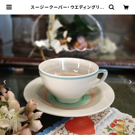
スージークーパー・ウエディングリン
グ・C&S（SCWR0073） | Gallery
Miko-Nonno：スージークーパー・
サルグミンヌなど、アンティーク・ライ
フを提案！