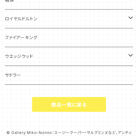
レヴェリー
キーホルダー
ロイヤルドルトン
フローラル
アンティーク・カード
スタッフォードシャードッグ
ファイアーキング
フレグランス
アクセサリー
ウエッジウッド
シーアネモネ
ジャスパー
サドラー
マリーゴールド
商品一覧に戻る
コーンポピー
エンドン
© Gallery Miko-Nonno：スージークーパー・サルグミンヌなど、アンティ