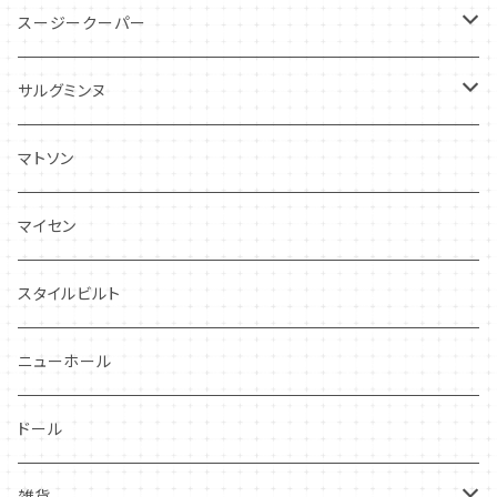
スージークーパー
パトリシアローズ
サルグミンヌ
ドレスデンスプレイ
ニーナローサ
マトソン
プランタン
FAVORI
マイセン
グレンミスト
CIBON
スタイルビルト
スワンシースプレイ
ニューホール
グレイ社
ドール
グレイリーフ
雑貨