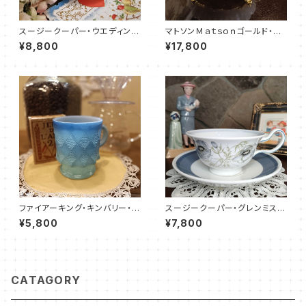
スージークーパー・ウエディング
マトソンＭａｔｓｏｎゴールド・ソ
リング・C&S（SCWR0073）
ープディッシュ（MT0025）
¥8,800
¥17,800
ファイアーキング・キンバリー・マ
スージークーパー・グレンミス
グカップ・ブルー（FKKB0015）
ト・ピオニー・カップ＆ソーサー
¥5,800
¥7,800
（SCGM0050）
CATAGORY