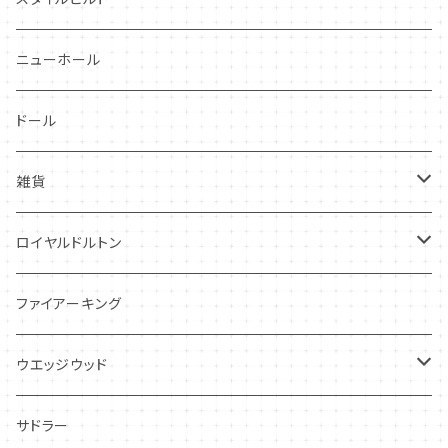
スワンシースプレイ
ニューホール
グレイ社
ドール
グレイリーフ
雑貨
レヴェリー
キーホルダー
ロイヤルドルトン
フローラル
アンティーク・カード
スタッフォードシャードッグ
ファイアーキング
フレグランス
アクセサリー
ウエッジウッド
シーアネモネ
ジャスパー
サドラー