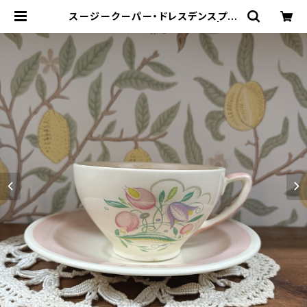
スージークーパー・ドレスデンスプレ
イ・C&S（ピンク）SCDR0086 | Ga
llery Miko-Nonno：スージークー
パー・サルグミンヌなど、アンティー
ク・ライフを提案！