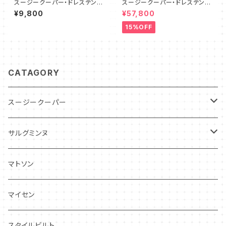
スージークーパー・ドレスデンス
スージークーパー・ドレスデンス
プレイ・C&S（グリーン）SCDR0
プレイ・フルセット（ピンク）SCD
¥9,800
¥57,800
056
R9003
15%OFF
CATAGORY
スージークーパー
パトリシアローズ
サルグミンヌ
ドレスデンスプレイ
ニーナローサ
マトソン
プランタン
FAVORI
マイセン
グレンミスト
CIBON
スタイルビルト