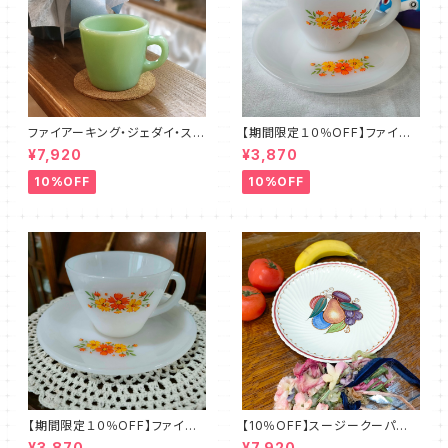
ファイアーキング・ジェダイ・スト
【期間限定１０％OFF】ファイア
レートマグカップ（FKJD0006）
ーキング・フラワー・カップ＆ソー
¥7,920
¥3,870
サー（FKFW0002）
10%OFF
10%OFF
【期間限定１０％OFF】ファイア
【10％OFF】スージークーパー・
ーキング・フラワー・カップ＆ソー
フルーツモチーフ・プレート（スパ
¥3,870
¥7,920