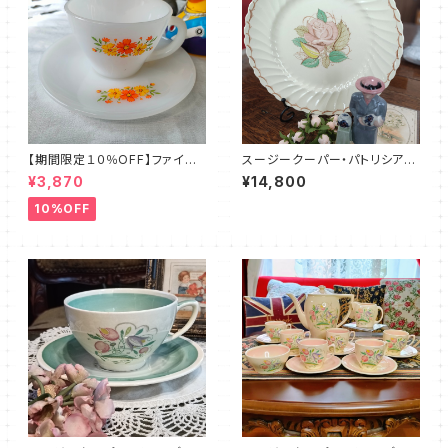
【期間限定１０％OFF】ファイア
スージークーパー・パトリシアロ
ーキング・フラワー・カップ＆ソー
ーズ・プレート（リボン＆スパイラ
¥3,870
¥14,800
サー（FKFW0002）
ル）SCPA0091
10%OFF