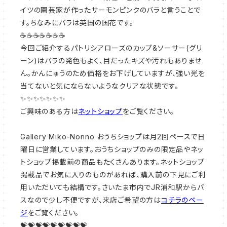
イツの園芸家が作ったサーモンピンクのバラと言うことで
す。ちなみにバラは英国の国花です。
☕☕☕☕☕☕☕
今回ご紹介するパトリシアローズのカップ&ソーサー(グリ
ーン)はバラの発色もよく、目だったキズや汚れもありませ
ん。かんにゅうのため価格をお下げしていますが、強い光を
当てないと気にならないようなクリアな状態です。
✨✨✨✨✨✨✨
ご興味のある方は
ネットショップ
をご覧ください。
Gallery Miko-Nonno おうちショップは月2回ペースで日
曜日に営業しています。おうちショップのみの限定品やネッ
トショップ掲載前の商品もたくさんあります。ネットショップ
掲載品でお気に入りのものがあれば、購入前の下見にご利
用いただいても結構です。さいたま市内でJR浦和駅からバ
スなので少し不便ですが、来店ご希望の方は
コチラのペー
ジ
をご覧ください。
💝💝💝💝💝💝💝💝💝