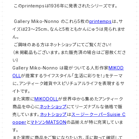
このprintempsは1936年に発表されたシリーズです。
Gallery Miko-Nonno のこれら5枚の
printemps
は、サ
イズは23～25cm、なんと5枚ともかんにゅうは見られませ
ん。
ご興味のある方はネットショップにてご覧ください！
（未掲載品もございます。また販売済の場合はご容赦くださ
い）
Gallery Miko-Nonno は龍がついてる人形作家
MIKOD
OLL
が提案するライフスタイル「生活に彩りを！」をテーマ
に、アンティーク雑貨やスピリチュアルライフを表現するサ
イトです。
また実際に
MIKODOLL
が世界中から集めたアンティーク
商品を中心に
ネットショップ
にてリーズナブルな価格で販
売しています。
ネットショップ
は
スージークーパーSuisie C
ooper
と
マトソンMATSON
の品揃えが特に充実していま
す。
また実際に商品をご覧になりたい方、手に取って確認して