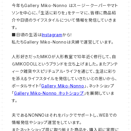
今年もGallery Miko-Nonno はスージークーパーやマト
ソンを中心に、「生活に彩りを」をテーマに、皆様に商品紹
介や日頃のライフスタイルについて情報を発信していきま
す。
■日頃の生活は
Instagram
から！
私たちGallery Miko-Nonnoは夫婦で運営しています。
人形好きだったMIKOが人形教室で10年近く修行して、自
らMIKODOLLというブランドを立ち上げました。またアンテ
ィーク雑貨やスピリチュアル・ライフを通じて、生活に彩り
を添えるライフスタイルを発信していきたいとの思いから、
ポータルサイト「
Gallery Miko-Nonno
」、ネットショップ
「
Gallery Miko-Nonno ネットショップ
」を展開していま
す。
夫であるNONNOはそれをバックでサポートし、WEBでの
情報発信やショップ運営をしています。
またネットショップ用に取り揃えた商品を、購入前に実際に