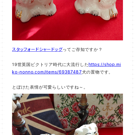
スタッフォードシャードッグ
ってご存知ですか？
19世英国ビクトリア時代に大流行した
https://shop.mi
ko-nonno.com/items/69387487
犬の置物です。
とぼけた表情が可愛らしいですね～。